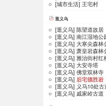
○ [
城市生活
]
王宅村
逛义乌
○ [
逛义乌
]
陈望道故居
○ [
逛义乌
]
南江湿地公
○ [
逛义乌
]
大寒尖森林
○ [
逛义乌
]
萧皇岩森林
○ [
逛义乌
]
雅治街村红
○ [
逛义乌
]
大安寺塔
○ [
逛义乌
]
佛堂双林寺
○ [
逛义乌
]
后宅德胜岩
○ [
逛义乌
]
义乌10处古
○ [
逛义乌
]
戚家岭古道